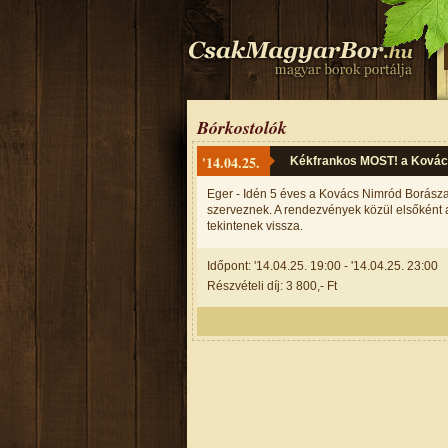
Bórkostolók
'14.04.25.
Kékfrankos MOST! a Kovác
Eger - Idén 5 éves a Kovács Nimród Borászat
szerveznek. A rendezvények közül elsőként a
tekintenek vissza.
Időpont: '14.04.25. 19:00 - '14.04.25. 23:00
Részvételi díj: 3 800,- Ft