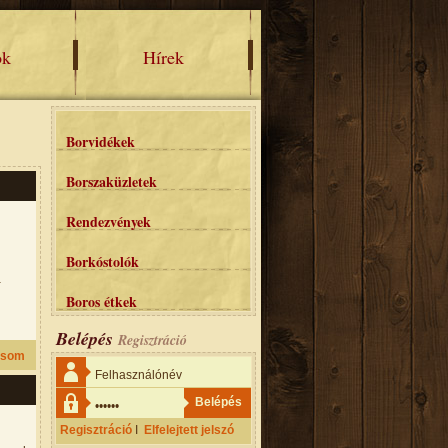
ok
Hírek
Borvidékek
Borszaküzletek
Rendezvények
Borkóstolók
a
Boros étkek
Belépés
Regisztráció
asom
Regisztráció
I
Elfelejtett jelszó