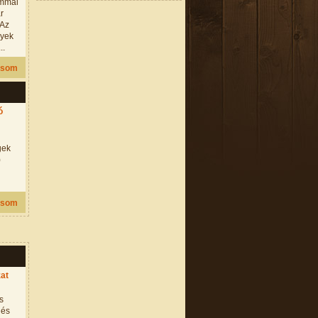
ommal
ar
 Az
lyek
..
asom
ó
gek
)
asom
at
s
 és