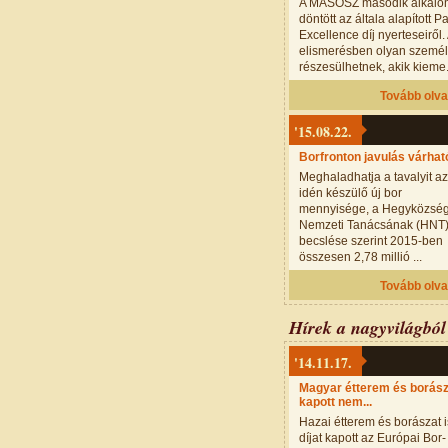
A MASOSZ második alkal
döntött az általa alapított P
Excellence díj nyerteseiről.
elismerésben olyan szemé
részesülhetnek, akik kieme.
Tovább olv
'15.08.22.
Borfronton javulás várhat
Meghaladhatja a tavalyit az
idén készülő új bor
mennyisége, a Hegyközsé
Nemzeti Tanácsának (HNT
becslése szerint 2015-ben
összesen 2,78 millió ...
Tovább olv
Hírek a nagyvilágból
'14.11.17.
Magyar étterem és borász
kapott nem...
Hazai étterem és borászat i
díjat kapott az Európai Bor-