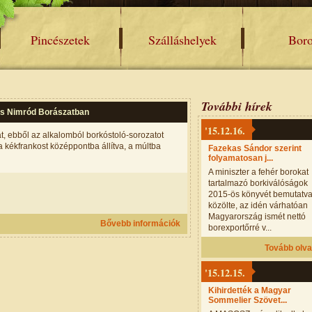
Pincészetek
Szálláshelyek
Bor
További hírek
s Nimród Borászatban
'15.12.16.
, ebből az alkalomból borkóstoló-sorozatot
 kékfrankost középpontba állítva, a múltba
Fazekas Sándor szerint
folyamatosan j...
A miniszter a fehér borokat
tartalmazó borkiválóságok
2015-ös könyvét bemutatv
közölte, az idén várhatóan
Magyarország ismét nettó
Bővebb információk
borexportőrré v...
Tovább olv
'15.12.15.
Kihirdették a Magyar
Sommelier Szövet...