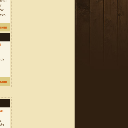
ommal
ar
 Az
lyek
..
asom
ó
gek
)
asom
at
s
 és