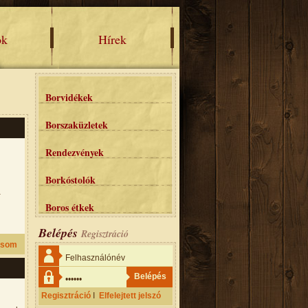
ok
Hírek
Borvidékek
Borszaküzletek
Rendezvények
Borkóstolók
a
Boros étkek
Belépés
Regisztráció
asom
Regisztráció
I
Elfelejtett jelszó