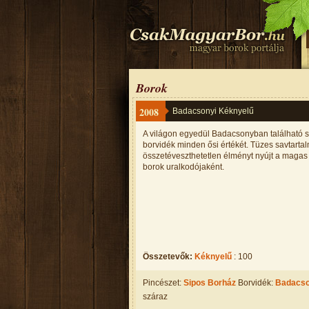
Borok
2008
Badacsonyi Kéknyelű
A világon egyedül Badacsonyban található sz
borvidék minden ősi értékét. Tüzes savtarta
összetéveszthetetlen élményt nyújt a magas 
borok uralkodójaként.
Összetevők:
Kéknyelű
: 100
Pincészet:
Sipos Borház
Borvidék:
Badacs
száraz