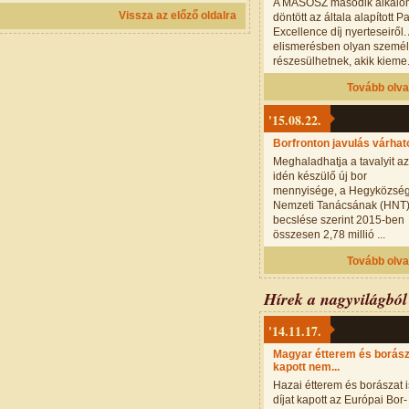
A MASOSZ második alkal
Vissza az előző oldalra
döntött az általa alapított P
Excellence díj nyerteseiről.
elismerésben olyan szemé
részesülhetnek, akik kieme.
Tovább olv
'15.08.22.
Borfronton javulás várhat
Meghaladhatja a tavalyit az
idén készülő új bor
mennyisége, a Hegyközsé
Nemzeti Tanácsának (HNT
becslése szerint 2015-ben
összesen 2,78 millió ...
Tovább olv
Hírek a nagyvilágból
'14.11.17.
Magyar étterem és borász
kapott nem...
Hazai étterem és borászat i
díjat kapott az Európai Bor-