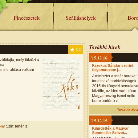
Pincészetek
Szálláshelyek
Bor
További hírek
0.0
'15.12.16.
őlőfajta, mely tükrözi a
lma
Fazekas Sándor szerint
mineralitású vulkáni
folyamatosan j...
A miniszter a fehér borokat
tartalmazó borkiválóságok
2015-ös könyvét bemutatv
közölte, az idén várhatóan
Magyarország ismét nettó
borexportőrré v...
Tovább olv
'15.12.15.
ony
Szín: fehér Íz:
Kihirdették a Magyar
Sommelier Szövet...