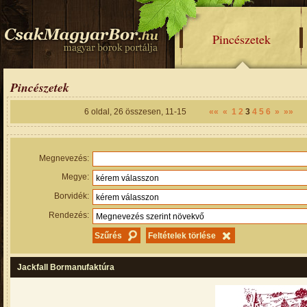
Pincészetek
Pincészetek
6
oldal,
26
összesen,
11-15
««
«
1
2
3
4
5
6
»
»»
Megnevezés:
Megye:
Borvidék:
Rendezés:
Jackfall Bormanufaktúra