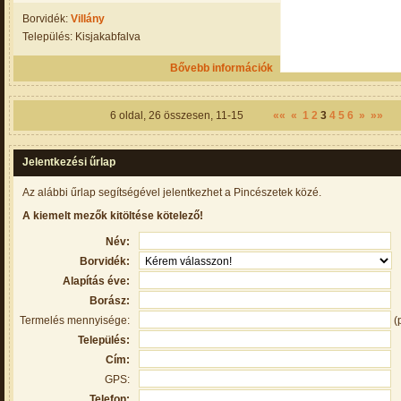
Borvidék:
Villány
Település: Kisjakabfalva
Bővebb információk
6
oldal,
26
összesen,
11-15
««
«
1
2
3
4
5
6
»
»»
Jelentkezési űrlap
Az alábbi űrlap segítségével jelentkezhet a Pincészetek közé.
A kiemelt mezők kitöltése kötelező!
Név:
Borvidék:
Alapítás éve:
Borász:
Termelés mennyisége:
(
Település:
Cím:
GPS:
Telefon: