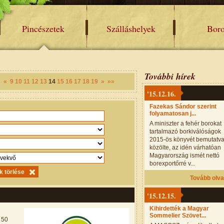
Pincészetek
Szálláshelyek
Bor
További hírek
«
«
9
10
11
12
13
14
15
16
17
18
19
»
»»
'15.12.16.
Fazekas Sándor szerint
folyamatosan j...
A miniszter a fehér borokat
tartalmazó borkiválóságok
2015-ös könyvét bemutatv
közölte, az idén várhatóan
Magyarország ismét nettó
borexportőrré v...
Tovább olv
'15.12.15.
Kihirdették a Magyar
Sommelier Szövet...
 50