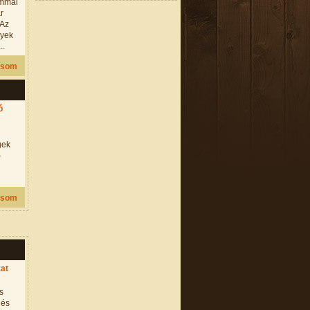
ommal
ar
 Az
lyek
..
asom
ó
gek
)
asom
at
s
 és