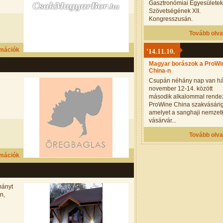
Gasztronómiai Egyesületek
Szövetségének XII.
Kongresszusán.
Tovább olv
'14.11.10.
rmációk
Magyar borászok a ProWi
China-n
Csupán néhány nap van há
november 12-14. között
második alkalommal rendez
ProWine China szakvásárig
amelyet a sanghaji nemzet
vásárvár...
Tovább olv
rmációk
mányt
n,