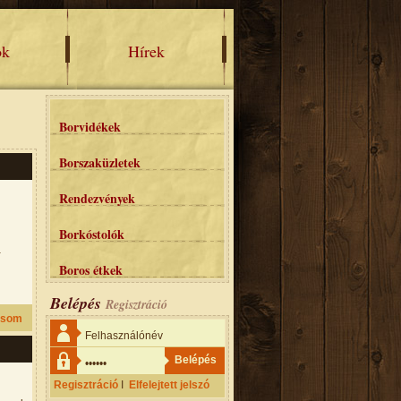
ok
Hírek
Borvidékek
Borszaküzletek
Rendezvények
Borkóstolók
a
Boros étkek
Belépés
Regisztráció
asom
Regisztráció
I
Elfelejtett jelszó