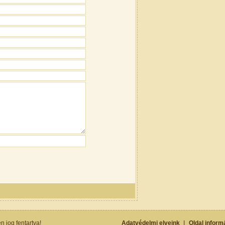
 jog fentartva!
Adatvédelmi elveink
I
Oldal inform