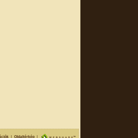
ációk
I
Oldaltérkép
I