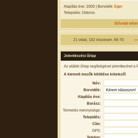
Alapítás éve: 2000 | Borvidék:
Eger
Település: Ostoros
Bővebb info
21
oldal,
102
összesen,
66-70
«
Jelentkezési űrlap
Az alábbi űrlap segítségével jelentkezhet a 
A kiemelt mezők kitöltése kötelező!
Név:
Borvidék:
Alapítás éve:
Borász:
Termelés mennyisége:
Település:
Cím:
GPS:
Telefon: