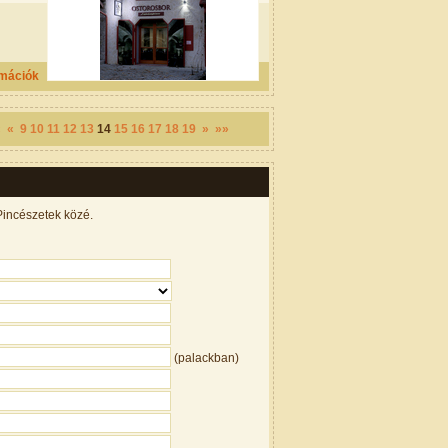
rmációk
«
«
9
10
11
12
13
14
15
16
17
18
19
»
»»
Pincészetek közé.
(palackban)