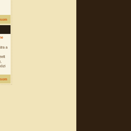
asom
ne
tra a
ett
,
közi
asom