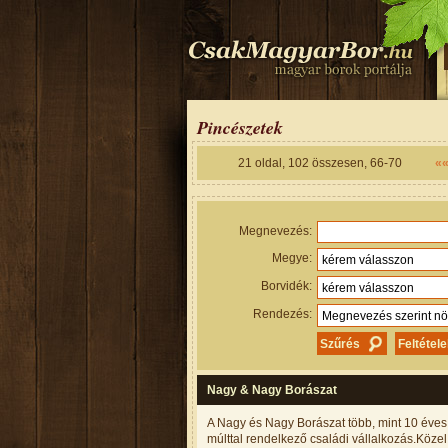
Pincészetek
21
oldal,
102
összesen,
66-70
«
Megnevezés:
Megye:
Borvidék:
Rendezés:
Nagy & Nagy Borászat
A Nagy és Nagy Borászat több, mint 10 éves
múlttal rendelkező családi vállalkozás.Közel