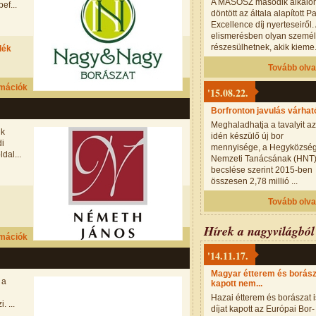
A MASOSZ második alkal
ef...
döntött az általa alapított P
Excellence díj nyerteseiről.
elismerésben olyan szemé
részesülhetnek, akik kieme.
dék
Tovább olv
rmációk
'15.08.22.
Borfronton javulás várhat
Meghaladhatja a tavalyit az
ik
idén készülő új bor
di
mennyisége, a Hegyközsé
dal...
Nemzeti Tanácsának (HNT
becslése szerint 2015-ben
összesen 2,78 millió ...
Tovább olv
Hírek a nagyvilágból
rmációk
'14.11.17.
Magyar étterem és borász
 a
kapott nem...
Hazai étterem és borászat i
. ...
díjat kapott az Európai Bor-