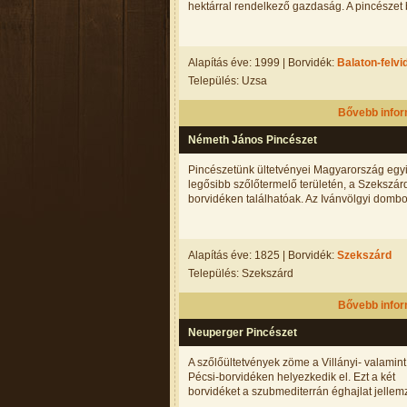
hektárral rendelkező gazdaság. A pincészet b
Alapítás éve: 1999 | Borvidék:
Balaton-felvi
Település: Uzsa
Bővebb info
Németh János Pincészet
Pincészetünk ültetvényei Magyarország egy
legősibb szőlőtermelő területén, a Szekszár
borvidéken találhatóak. Az Ivánvölgyi dombol
Alapítás éve: 1825 | Borvidék:
Szekszárd
Település: Szekszárd
Bővebb info
Neuperger Pincészet
A szőlőültetvények zöme a Villányi- valamint
Pécsi-borvidéken helyezkedik el. Ezt a két
borvidéket a szubmediterrán éghajlat jellemzi