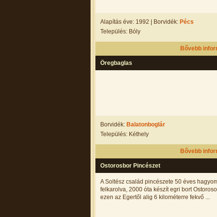
Alapítás éve: 1992 | Borvidék:
Pécs
Település: Bóly
Bővebb info
Öregbaglas
Borvidék:
Balatonboglár
Település: Kéthely
Bővebb info
Ostorosbor Pincészet
A Soltész család pincészete 50 éves hagyo
felkarolva, 2000 óta készít egri bort Ostoroso
ezen az Egertől alig 6 kilométerre fekvő ...