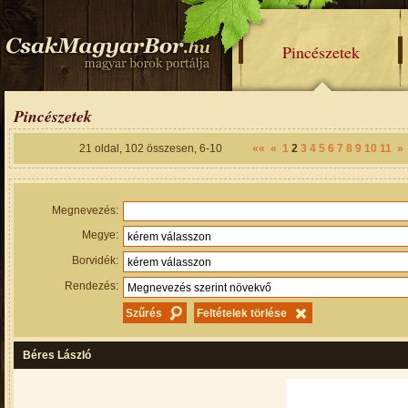
Pincészetek
Pincészetek
21
oldal,
102
összesen,
6-10
««
«
1
2
3
4
5
6
7
8
9
10
11
»
Megnevezés:
Megye:
Borvidék:
Rendezés:
Béres László