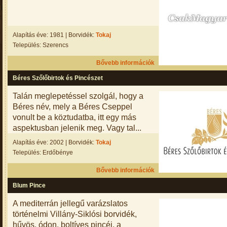
Alapítás éve: 1981 | Borvidék:
Tokaj
Település: Szerencs
Bővebb információk
Béres Szőlőbirtok és Pincészet
Talán meglepetéssel szolgál, hogy a
Béres név, mely a Béres Cseppel
vonult be a köztudatba, itt egy más
aspektusban jelenik meg. Vagy tal...
Alapítás éve: 2002 | Borvidék:
Tokaj
Település: Erdőbénye
Bővebb információk
Blum Pince
A mediterrán jellegű varázslatos
történelmi Villány-Siklósi borvidék,
hűvös, ódon, boltíves pincéi, a