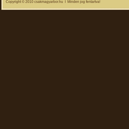
Copyright © 2010 csakmagyarbor.hu I Minden jog fentartva!