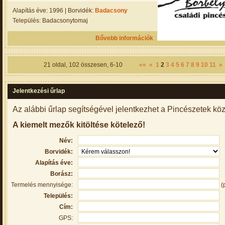
Alapítás éve: 1996 | Borvidék:
Badacsony
Település: Badacsonytomaj
Bővebb információk
21
oldal,
102
összesen,
6-10
««
«
1
2
3
4
5
6
7
8
9
10
11
»
Jelentkezési űrlap
Az alábbi űrlap segítségével jelentkezhet a Pincészetek köz
A kiemelt mezők kitöltése kötelező!
Név:
Borvidék:
Alapítás éve:
Borász:
Termelés mennyisége:
(
Település:
Cím:
GPS: