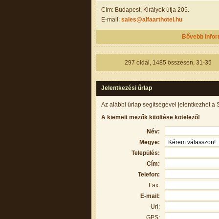
Cím: Budapest, Királyok útja 205.
E-mail:
sales@alfaarthotel.hu
Bővebb info
297
oldal,
1485
összesen,
31-35
Jelentkezési űrlap
Az alábbi űrlap segítségével jelentkezhet a 
A kiemelt mezők kitöltése kötelező!
Név:
Megye:
Település:
Cím:
Telefon:
Fax:
E-mail:
Url:
GPS: