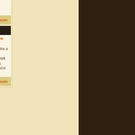
asom
ne
tra a
ett
,
közi
asom