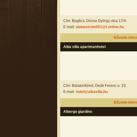
Cím: Bogács, Dózsa György utca 17/A
E-mail:
alabastrom001@t-online.hu
Bővebb info
Alba villa apartmanhotel
Cím: Balatonfüred, Deák Ferenc u. 23.
E-mail:
hotel@albavilla.hu
Bővebb info
Albergo giardino