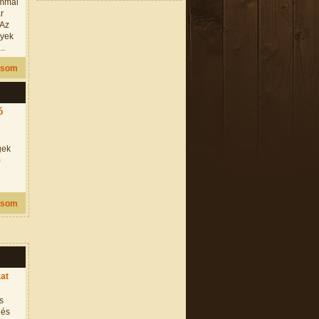
ommal
ar
 Az
lyek
..
asom
ó
gek
)
asom
at
s
 és