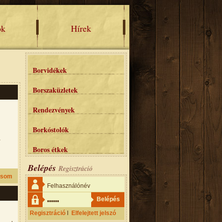
ok
Hírek
Borvidékek
Borszaküzletek
Rendezvények
Borkóstolók
a
Boros étkek
Belépés
Regisztráció
asom
Regisztráció
I
Elfelejtett jelszó