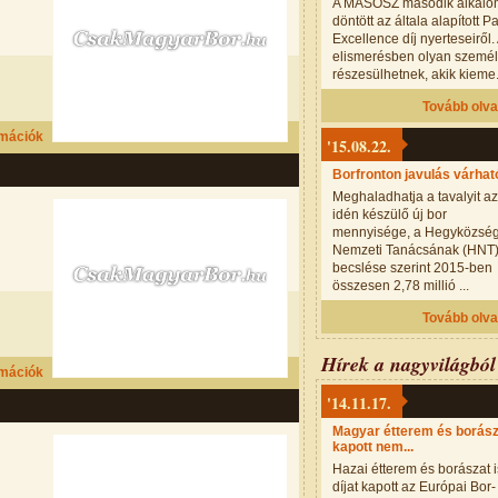
A MASOSZ második alkal
döntött az általa alapított P
Excellence díj nyerteseiről.
elismerésben olyan szemé
részesülhetnek, akik kieme.
Tovább olv
rmációk
'15.08.22.
Borfronton javulás várhat
Meghaladhatja a tavalyit az
idén készülő új bor
mennyisége, a Hegyközsé
Nemzeti Tanácsának (HNT
becslése szerint 2015-ben
összesen 2,78 millió ...
Tovább olv
Hírek a nagyvilágból
rmációk
'14.11.17.
Magyar étterem és borász
kapott nem...
Hazai étterem és borászat i
díjat kapott az Európai Bor-