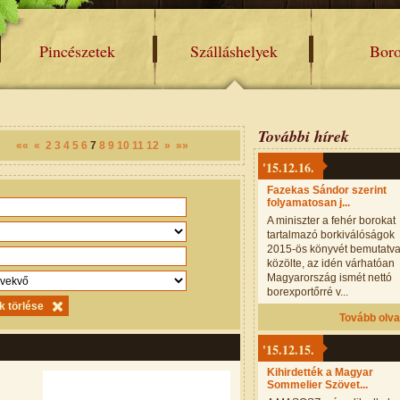
Pincészetek
Szálláshelyek
Bor
További hírek
««
«
2
3
4
5
6
7
8
9
10
11
12
»
»»
'15.12.16.
Fazekas Sándor szerint
folyamatosan j...
A miniszter a fehér borokat
tartalmazó borkiválóságok
2015-ös könyvét bemutatv
közölte, az idén várhatóan
Magyarország ismét nettó
borexportőrré v...
Tovább olv
'15.12.15.
Kihirdették a Magyar
Sommelier Szövet...