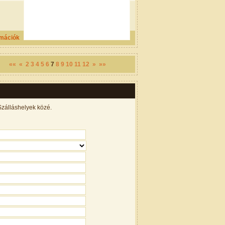
rmációk
««
«
2
3
4
5
6
7
8
9
10
11
12
»
»»
Szálláshelyek közé.