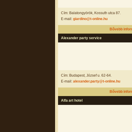
Cím: Balatongyörök, Kossuth utca 87.
E-mail:
giardino@t-online.hu
Bővebb info
Alexander party service
Cím: Budapest, József u. 62-64.
E-mail:
alexander.party@t-online.hu
Bővebb info
Alfa art hotel