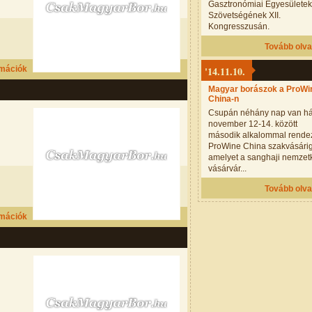
Gasztronómiai Egyesületek
Szövetségének XII.
Kongresszusán.
Tovább olv
rmációk
'14.11.10.
Magyar borászok a ProWi
China-n
Csupán néhány nap van há
november 12-14. között
második alkalommal rendez
ProWine China szakvásárig
amelyet a sanghaji nemzet
vásárvár...
Tovább olv
rmációk