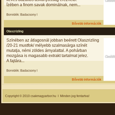
Ízében a finom savak dominálnak, nem...
Borvidék: Badacsony l
Bővebb információk
Olaszrizling
Színében az átlagosnál jobban beérett Olaszrizling
/20-21 mustfok/ mélyebb szalmasárga színét
mutatja, némi zöldes árnyalattal. A pohárban
mozgása is magasabb extrakt tartalmat jelez.
A fajtára...
Borvidék: Badacsony l
Bővebb információk
Copyright © 2010 csakmagyarbor.hu I Minden jog fentartva!