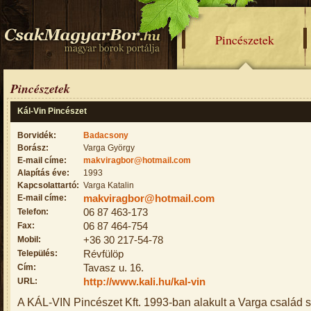
Pincészetek
Pincészetek
Kál-Vin Pincészet
Borvidék:
Badacsony
Borász:
Varga György
E-mail címe:
makviragbor@hotmail.com
Alapítás éve:
1993
Kapcsolattartó:
Varga Katalin
E-mail címe:
makviragbor@hotmail.com
Telefon:
06 87 463-173
Fax:
06 87 464-754
Mobil:
+36 30 217-54-78
Település:
Révfülöp
Cím:
Tavasz u. 16.
URL:
http://www.kali.hu/kal-vin
A KÁL-VIN Pincészet Kft. 1993-ban alakult a Varga család s