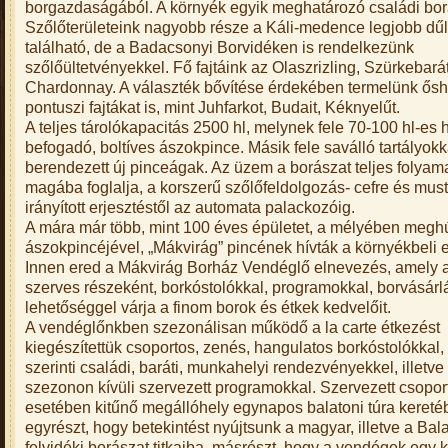
borgazdaságából. A környék egyik meghatározó családi bor
Szőlőterületeink nagyobb része a Káli-medence legjobb dű
található, de a Badacsonyi Borvidéken is rendelkezünk
szőlőültetvényekkel. Fő fajtáink az Olaszrizling, Szürkebarát
Chardonnay. A választék bővítése érdekében termelünk ős
pontuszi fajtákat is, mint Juhfarkot, Budait, Kéknyelűt.
A teljes tárolókapacitás 2500 hl, melynek fele 70-100 hl-es 
befogadó, boltíves ászokpince. Másik fele saválló tartályokk
berendezett új pinceágak. Az üzem a borászat teljes folyam
magába foglalja, a korszerű szőlőfeldolgozás- cefre és mus
irányított erjesztéstől az automata palackozóig.
A mára már több, mint 100 éves épületet, a mélyében meg
ászokpincéjével, „Mákvirág” pincének hívták a környékbeli
Innen ered a Mákvirág Borház Vendéglő elnevezés, amely a
szerves részeként, borkóstolókkal, programokkal, borvásárl
lehetőséggel várja a finom borok és étkek kedvelőit.
A vendéglőnkben szezonálisan működő a la carte étkezést
kiegészítettük csoportos, zenés, hangulatos borkóstolókkal,
szerinti családi, baráti, munkahelyi rendezvényekkel, illetve
szezonon kívüli szervezett programokkal. Szervezett csopor
esetében kitűnő megállóhely egynapos balatoni túra kereté
egyrészt, hogy betekintést nyújtsunk a magyar, illetve a Bal
felvidéki borászat titkaiba, másrészt, hogy a vendégek egy 