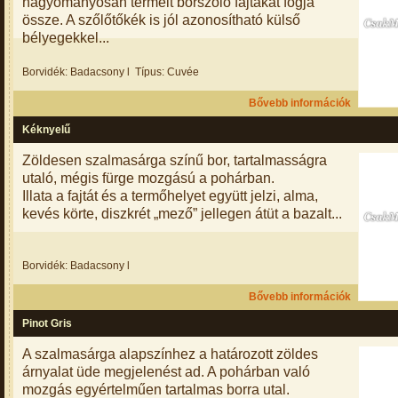
hagyományosan termelt borszőlő fajtákat fogja
össze. A szőlőtőkék is jól azonosítható külső
bélyegekkel...
Borvidék: Badacsony l Típus: Cuvée
Bővebb információk
Kéknyelű
Zöldesen szalmasárga színű bor, tartalmasságra
utaló, mégis fürge mozgású a pohárban.
Illata a fajtát és a termőhelyet együtt jelzi, alma,
kevés körte, diszkrét „mező” jellegen átüt a bazalt...
Borvidék: Badacsony l
Bővebb információk
Pinot Gris
A szalmasárga alapszínhez a határozott zöldes
árnyalat üde megjelenést ad. A pohárban való
mozgás egyértelműen tartalmas borra utal.